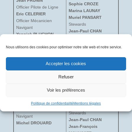
Jean PRUNIN
Sophie CROZE
Officier Pilote de Ligne
Marina LAUNAY
Eric CELERIER
Muriel PANSART
Officier Mécanicien
Stewards
Navigant
Jean-Paul CHAN
Yannick PLUCHON
Jean-François
MOUYSSET
Nous utilisons des cookies pour optimiser notre site web et notre service.
Las Vegas – Paris Cdg
Accepter les cookies
Chef de Cabine
Refuser
Caroline CADIER
Commandant de bord
Hôtesses
André VERHULST
Voir les préférences
Sophie CROZE
Officier Pilote de Ligne
Marina LAUNAY
Bernard DEPOUEZ
Politique de confidentialité
Mentions légales
Muriel PANSART
Officier Mécanicien
Stewards
Navigant
Jean-Paul CHAN
Michel DROUARD
Jean-François