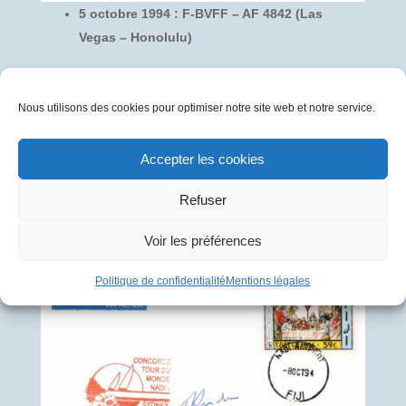
5 octobre 1994 : F-BVFF – AF 4842 (Las
Vegas – Honolulu)
Pli signé par :
François RUDE, Commandant de bord
Nous utilisons des cookies pour optimiser notre site web et notre service.
Michel DOUMAX, Officier Pilote de Ligne
Eric ALBAR, Steward
Accepter les cookies
Pli transporté à bord du F-BVFF
Refuser
Voir les préférences
Politique de confidentialité
Mentions légales