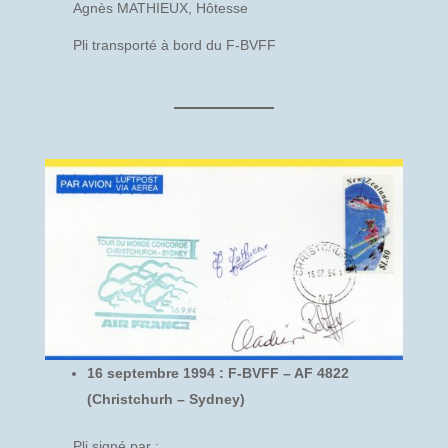
Agnès MATHIEUX, Hôtesse
Pli transporté à bord du F-BVFF
16 septembre 1994 : F-BVFF – AF 4822
(Christchurh – Sydney)
Pli signé par :