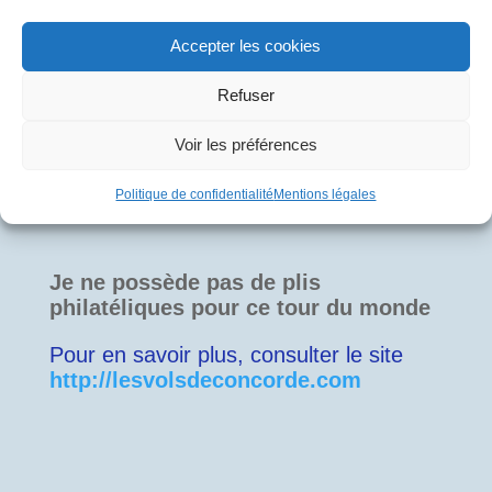
Dominique FADY
Muriel MARCHAIS
Officier Mécanicien
Danielle TRESAMINI
Accepter les cookies
Navigant
Stewards
Gérard CUCCHIARO
Pascal CRAPET
Refuser
Roland CRESTOR
Voir les préférences
Politique de confidentialité
Mentions légales
Je ne possède pas de plis
philatéliques pour ce tour du monde
Pour en savoir plus, consulter le site
http://le
s
volsdeconcorde.com