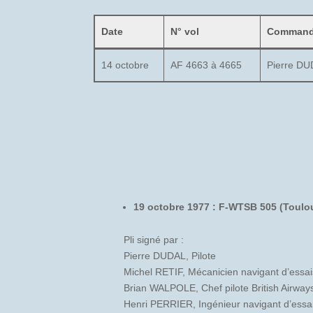
Date
N° vol
Commanda
14 octobre
AF 4663 à 4665
Pierre D
19 octobre 1977 : F-WTSB 505 (Toulo
Pli signé par :
Pierre DUDAL, Pilote
Michel RETIF, Mécanicien navigant d’essai
Brian WALPOLE, Chef pilote British Airway
Henri PERRIER, Ingénieur navigant d’essa