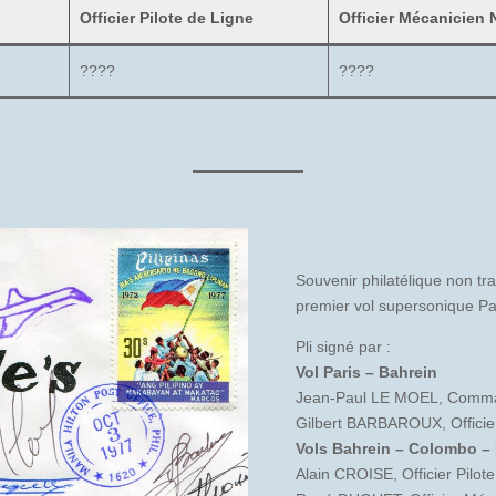
Officier Pilote de Ligne
Officier Mécanicien 
????
????
Souvenir philatélique non tr
premier vol supersonique Par
Pli signé par :
Vol Paris – Bahrein
Jean-Paul LE MOEL, Comma
Gilbert BARBAROUX, Officie
Vols Bahrein – Colombo – 
Alain CROISE, Officier Pilot