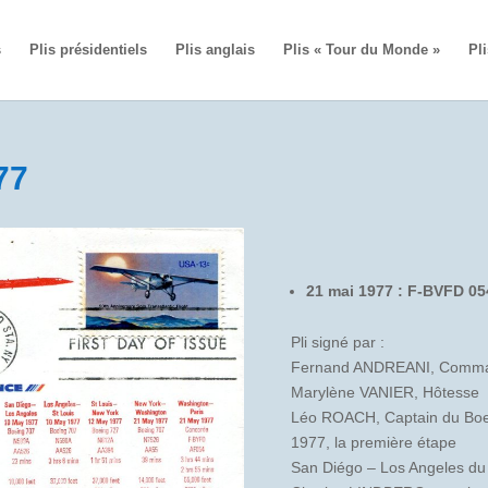
s
Plis présidentiels
Plis anglais
Plis « Tour du Monde »
Pli
77
21 mai 1977 : F-BVFD 05
Pli signé par :
Fernand ANDREANI, Comma
Marylène VANIER, Hôtesse
Léo ROACH, Captain du Boein
1977, la première étape
San Diégo – Los Angeles du