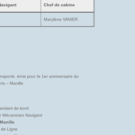
Navigant
Chef de cabine
Marylène VANIER
ansporté, émis pour le 1er anniversaire du
is – Manille
ndant de bord
r Mécanicien Navigant
Manille
e de Ligne