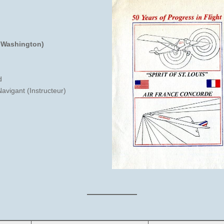
– Washington)
d
avigant (Instructeur)