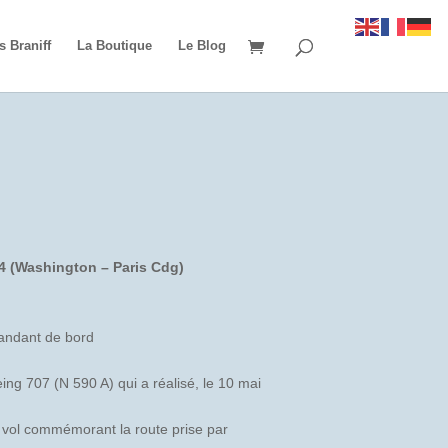
s Braniff
La Boutique
Le Blog
4 (Washington – Paris Cdg)
ndant de bord
g 707 (N 590 A) qui a réalisé, le 10 mai
 vol commémorant la route prise par