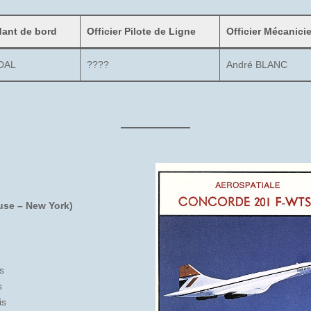
nt de bord
Officier Pilote de Ligne
Officier Mécanici
UDAL
????
André BLANC
use – New York)
s
s
is