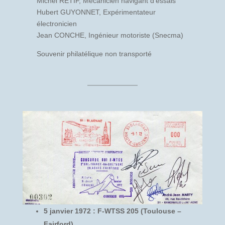
Michel RETIF, Mécanicien navigant d’essais
Hubert GUYONNET, Expérimentateur
électronicien
Jean CONCHE, Ingénieur motoriste (Snecma)
Souvenir philatélique non transporté
5 janvier 1972 : F-WTSS 205 (Toulouse –
Fairford)