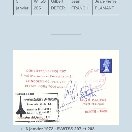
5
WTSS
Gilbert
Jean
Jean-Pierre
Henr
janvier
205
DEFER
FRANCHI
FLAMANT
PER
6 janvier 1972 : F-WTSS 207 et 208