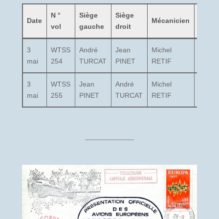
N °
Siège
Siège
Date
Mécanicien
Ingén
vol
gauche
droit
3
WTSS
André
Jean
Michel
Henri
mai
254
TURCAT
PINET
RETIF
PERR
3
WTSS
Jean
André
Michel
Henri
mai
255
PINET
TURCAT
RETIF
PERR