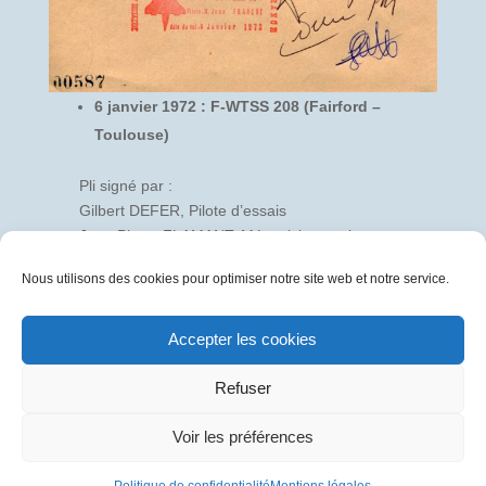
6 janvier 1972 : F-WTSS 208 (Fairford –
Toulouse)
Pli signé par :
Gilbert DEFER, Pilote d’essais
Jean Pierre FLAMANT, Mécanicien navigant
d’essais
Nous utilisons des cookies pour optimiser notre site web et notre service.
Michel RETIF, Mécanicien navigant d’essais
Hubert GUYONNET, Expérimentateur
électronicien
Accepter les cookies
Jean CONCHE, Ingénieur motoriste (Snecma)
Refuser
Souvenir philatélique non transporté
Voir les préférences
Politique de confidentialité
Mentions légales