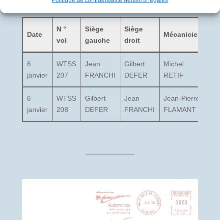
N °
Siège
Siège
Date
Mécanicien
In
vol
gauche
droit
6
WTSS
Jean
Gilbert
Michel
He
janvier
207
FRANCHI
DEFER
RETIF
PE
6
WTSS
Gilbert
Jean
Jean-Pierre
He
janvier
208
DEFER
FRANCHI
FLAMANT
PE