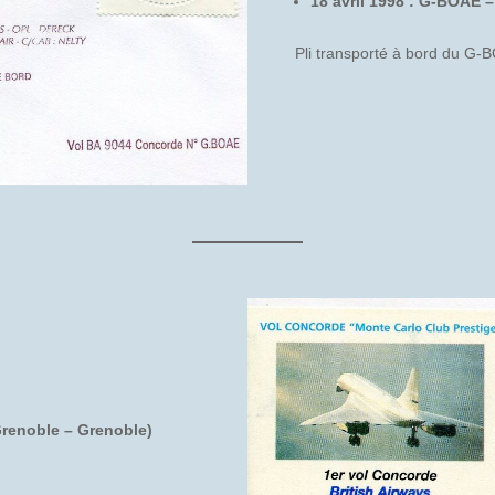
18 avril 1998 : G-BOAE 
Pli transporté à bord du G-
Grenoble – Grenoble)