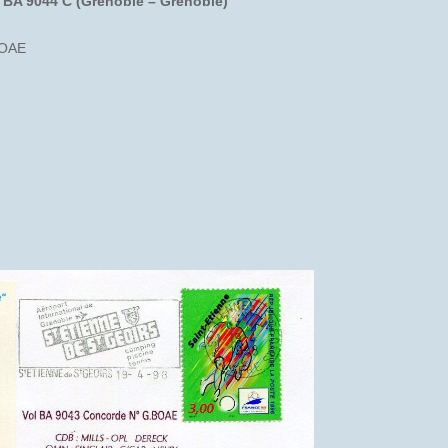
– BA 9044 C (Grenoble – Grenoble)
BOAE