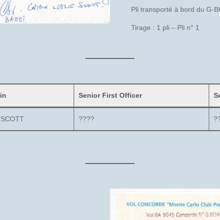
Pli transporté à bord du G
Tirage : 1 pli – Pli n° 1
in
Senior First Officer
S
e SCOTT
????
?