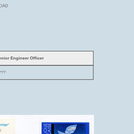
-BOAD
enior Engineer Officer
???