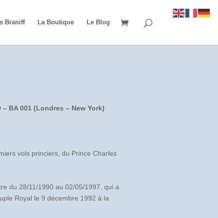
s Braniff
La Boutique
Le Blog
D – BA 001 (Londres – New York)
iers vols princiers, du Prince Charles
re du 28/11/1990 au 02/05/1997, qui a
uple Royal le 9 décembre 1992 à la