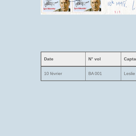
Date
N° vol
Capta
10 février
BA 001
Lesli