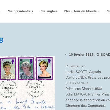
s
Plis présidentiels
Plis anglais
Plis « Tour du Monde »
Pli
8
10 février 1998 : G-BOA
Pli signé par :
Leslie SCOTT, Captain
David LENEY, Pilote des prem
(1981) et de la
Princesse Diana (1986)
John MAJOR, Premier Minist
annoncé la séparation du co
Chambre des Communes