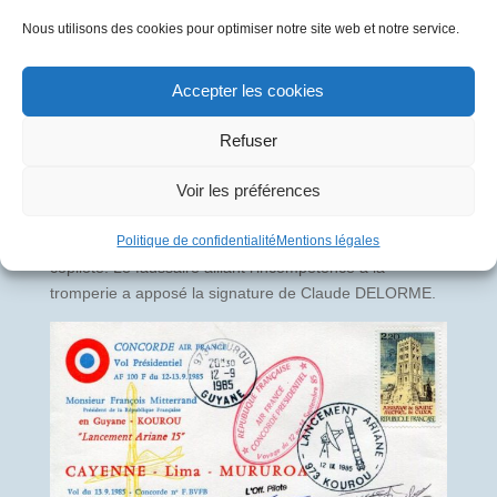
Nous utilisons des cookies pour optimiser notre site web et notre service.
Accepter les cookies
L’Officier Pilote de Ligne Jean-Claude DELORME a volé
Refuser
sur Concorde de 1978 à 1985, le commandant de bord
Claude DELORME a quant à lui volé de 1987 à 1993. Le
Voir les préférences
pli ci-dessous a été réalisé à l’occasion du vol
présidentiel du 13 septembre 1985, au cours duquel
Politique de confidentialité
Mentions légales
Jean-Claude DELORME assurait les fonctions de
copilote. Le faussaire alliant l’incompétence à la
tromperie a apposé la signature de Claude DELORME.